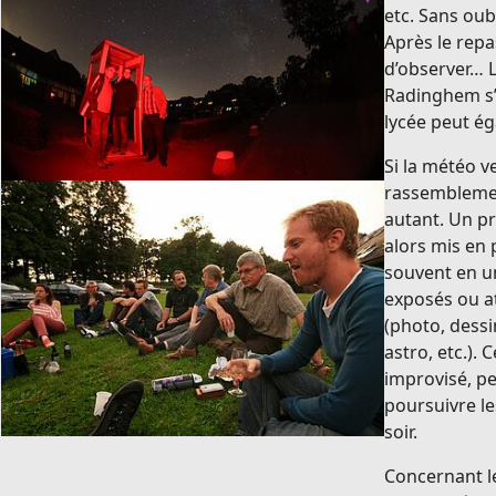
etc. Sans oub
Après le repa
d’observer… L
Radinghem s’é
lycée peut é
Si la météo v
rassemblemen
autant. Un 
alors mis en 
souvent en u
exposés ou at
(photo, dessi
astro, etc.).
improvisé, pe
poursuivre le
soir.
Concernant le