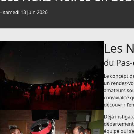
- samedi 13 juin 2026
Les N
du Pas-
Le concept de
un rendez-vo
amateurs sous
convivialité q
découvrir l’e
Déjà instigat
département d
équipe qui s’e