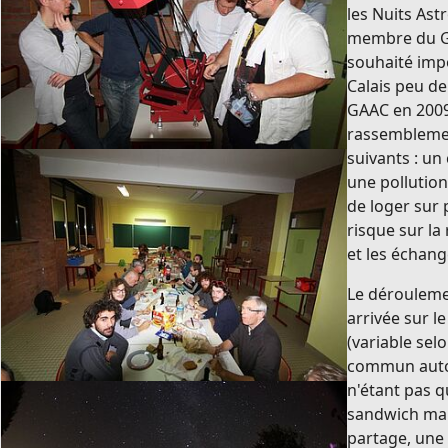
les Nuits Ast
membre du GA
souhaité impo
Calais peu de
GAAC en 2009.
rassemblemen
suivants : un 
une pollution
de loger sur 
risque sur la 
et les échang
Le déroulemen
arrivée sur le
(variable selo
commun autou
n'étant pas 
sandwich mai
partage, une 