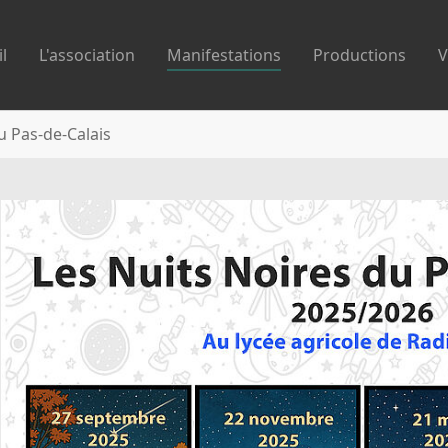
l
L'association
Manifestations
Productions
V
u Pas-de-Calais