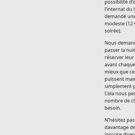
possibilité d
l’internat du 
demandé une 
modeste (12 €
soirée).
Nous demand
passer la nuit
réserver leur
avant chaque 
mieux que ceu
puissent main
simplement p
Cela nous pe
nombre de c
besoin.
N’hésitez pas
davantage de
inscrire dire