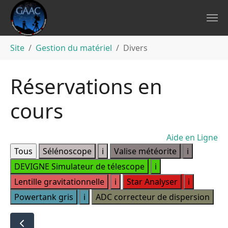
Aller au contenu principal
Vous êtes ici:
Site
Gestion du matériel
Divers
Réservations en
cours
Aide en Ligne
i
i
i
i
i
i