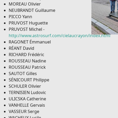
MOREAU Olivier
NEUBRANDT Guillaume
PICCO Yann
PRUVOST Huguette
PRUVOST Michel -
http://www.astrosurf.com/cielaucrayon/index.html
RAGONET Émmanuel
RÉANT David
RICHARD Frédéric
ROUSSEAU Nadine
ROUSSEAU Patrick
SAUTOT Gilles
SÉNICOURT Philippe
SCHULER Olivier
TERNISIEN Ludovic
ULICSKA Catherine
VANHELLE Gervais
VASSEUR Serge
WACHEUX Lucile