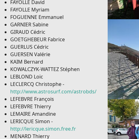
FAYOLLE David
FAYOLLE Myriam
FOGUENNE Emmanuel
GARNIER Sabine
GIRAUD Cédric
GOETGHEBEUR Fabrice
GUERLUS Cédric
GUERSEN Valérie
KAIM Bernard
KOWALCZYK-WATTEZ Stéphen
LEBLOND Loïc
LECLERCQ Christophe -
http://www.astrosurf.com/astrobds/
LEFEBVRE François
LEFEBVRE Thierry
LEMAIRE Amandine
LERICQUE Simon -
http://lericque.simon.free.fr
MENARD Thierry