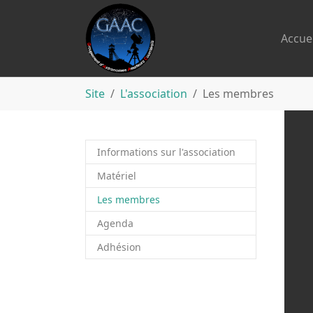
Accuei
Aller au contenu principal
Vous êtes ici:
Site
L'association
Les membres
Informations sur l'association
Matériel
(current)
Les membres
Agenda
Adhésion