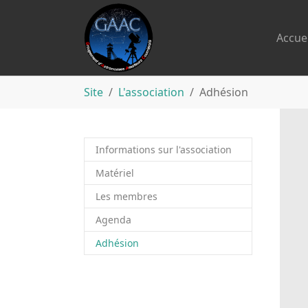
Accuei
Aller au contenu principal
Vous êtes ici:
Site
L'association
Adhésion
Informations sur l'association
Matériel
Les membres
Agenda
(current)
Adhésion