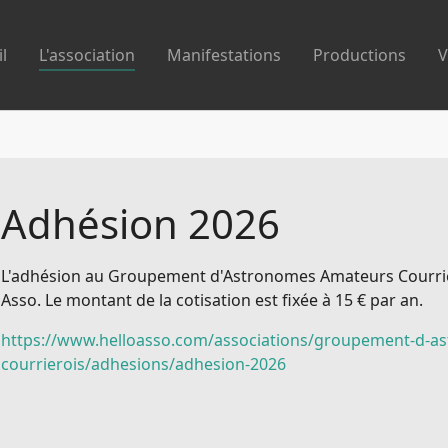
l
L'association
Manifestations
Productions
V
Adhésion 2026
L'adhésion au Groupement d'Astronomes Amateurs Courriéro
Asso. Le montant de la cotisation est fixée à 15 € par an.
https://www.helloasso.com/associations/groupement-d-a
courrierois/adhesions/adhesion-2026