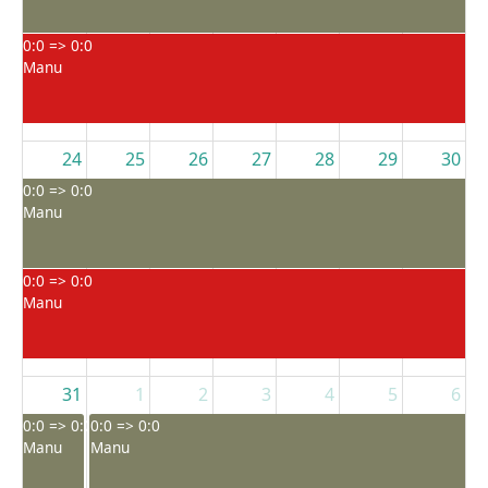
0:0 => 0:0
Manu
24
25
26
27
28
29
30
0:0 => 0:0
Manu
0:0 => 0:0
Manu
31
1
2
3
4
5
6
0:0 => 0:0
0:0 => 0:0
Manu
Manu