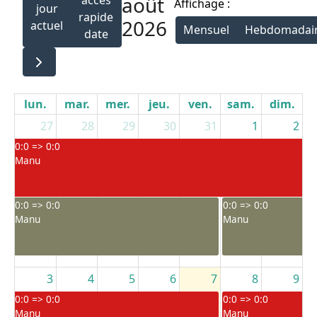
août
Affichage :
jour
rapide
2026
actuel
Mensuel
Hebdomadai
date
lun.
mar.
mer.
jeu.
ven.
sam.
dim.
27
28
29
30
31
1
2
0:0 => 0:0
Manu
0:0 => 0:0
0:0 => 0:0
Manu
Manu
3
4
5
6
7
8
9
0:0 => 0:0
0:0 => 0:0
Manu
Manu