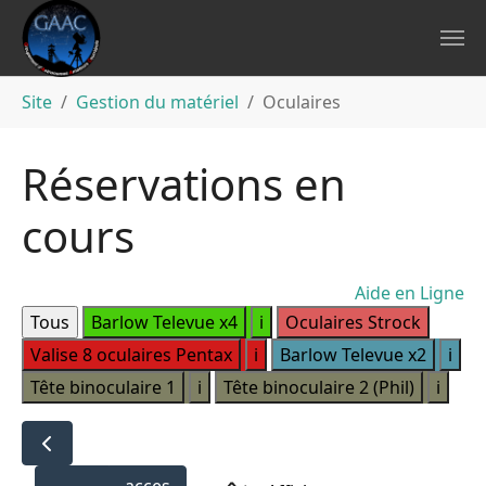
Aller au contenu principal
Vous êtes ici:
Site
Gestion du matériel
Oculaires
Réservations en
cours
Aide en Ligne
i
i
i
i
i
acces